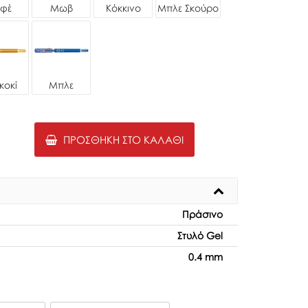
φέ
Μωβ
Κόκκινο
Μπλε Σκούρο
κοκί
Μπλε
ΠΡΟΣΘΉΚΗ ΣΤΟ ΚΑΛΆΘΙ
Πράσινο
Στυλό Gel
0.4 mm