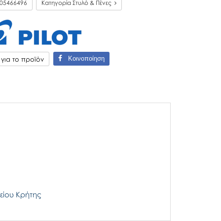
05466496
Κατηγορία Στυλό & Πένες
Κοινοποίηση
ια το προϊόν
είου Κρήτης