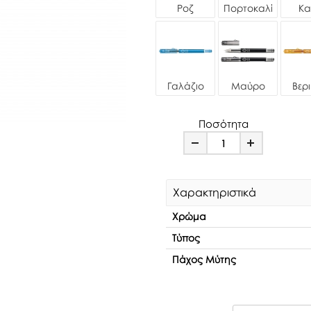
Ροζ
Πορτοκαλί
Κα
Γαλάζιο
Μαύρο
Βερι
Ποσότητα
Minus
Plus
Χαρακτηριστικά
Χρώμα
Τύπος
Πάχος Μύτης