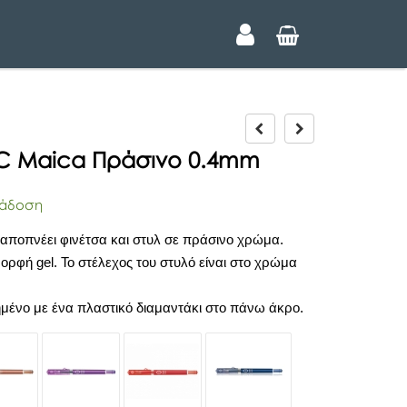
P
N
r
e
c-C Maica Πράσινο 0.4mm
e
x
v
t
i
άδοση
o
u
 αποπνέει φινέτσα και στυλ σε πράσινο χρώμα.
s
 μορφή gel. Το στέλεχος του στυλό είναι στο χρώμα
μημένο με ένα πλαστικό διαμαντάκι στο πάνω άκρο.