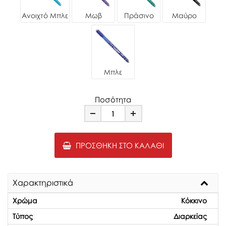
Ανοιχτό Μπλε
Μωβ
Πράσινο
Μαύρο
Μπλε
Ποσότητα
Minus
Plus
ΠΡΟΣΘΉΚΗ ΣΤΟ ΚΑΛΆΘΙ
Χαρακτηριστικά
Χρώμα
Κόκκινο
Τύπος
Διαρκείας