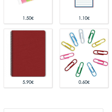
1.50
€
1.10
€
5.90
€
0.60
€