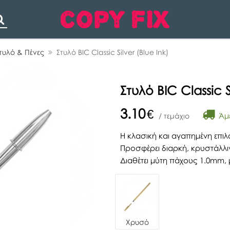
Search
τυλό & Πένες
Στυλό BIC Classic Silver (Blue Ink)
Στυλό BIC Classic S
3.10
€
Άμε
/ τεμάχιο
Η κλασική και αγαπημένη επιλ
Προσφέρει διαρκή, κρυστάλλιν
Διαθέτει μύτη πάχους 1.0mm, μ
Χρυσό