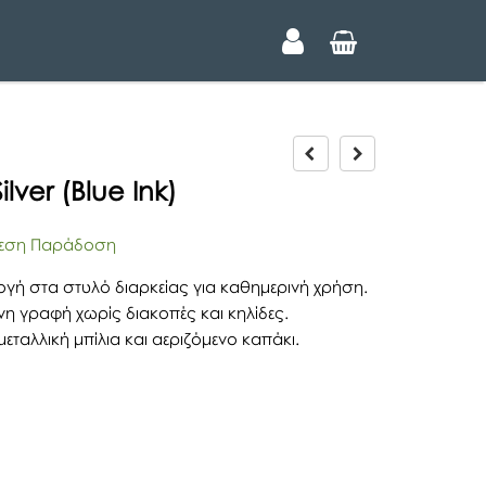
P
N
r
e
ilver (Blue Ink)
e
x
v
t
i
ση Παράδοση
o
u
ογή στα στυλό διαρκείας για καθημερινή χρήση.
s
η γραφή χωρίς διακοπές και κηλίδες.
εταλλική μπίλια και αεριζόμενο καπάκι.