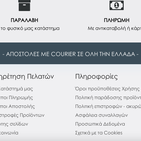
ΠΑΡΑΛΑΒΗ
ΠΛΗΡΩΜΗ
το φυσικό μας κατάστημα
Με αντικαταβολή ή κάρ
- ΑΠΟΣΤΟΛΕΣ ΜΕ COURIER ΣΕ ΟΛΗ ΤΗΝ ΕΛΛΑΔΑ -
ηρέτηση Πελατών
Πληροφορίες
Κατάστημά μας
Όροι προϋποθέσεις Χρήσης
ποι Πληρωμής
Πολιτική παράδοσης προϊόν
ποι Αποστολής
Πολιτική επιστροφών - ακυ
στροφές Προϊόντων
Ασφάλεια συναλλαγών
της σελίδων
Προσωπικά Δεδομένα
κοινωνία
Σχετικά με τα Cookies