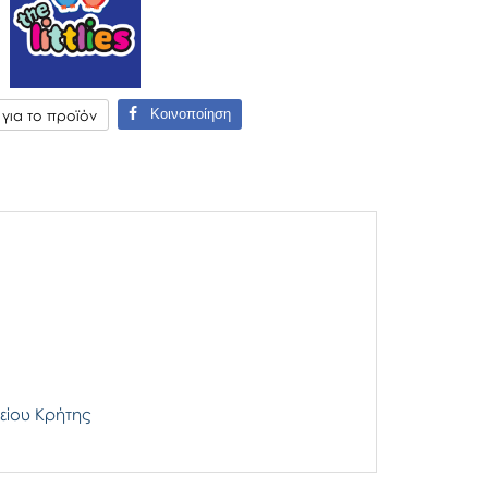
Κοινοποίηση
ια το προϊόν
είου Κρήτης