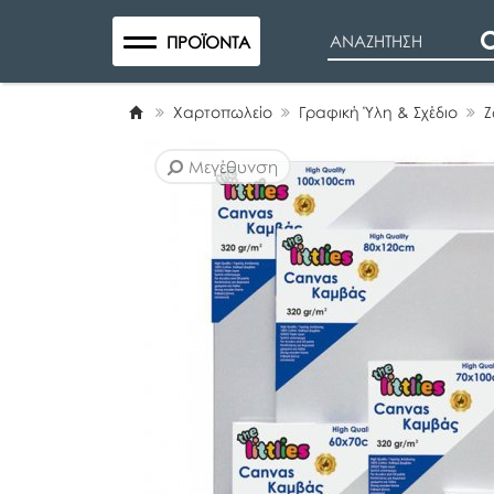
Search
ΠΡΟΪΌΝΤΑ
Χαρτοπωλείο
Γραφική Ύλη & Σχέδιο
Ζ
Μεγέθυνση