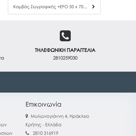
Καμβάς Ζωγραφικής +EFO 50 x 70cm
ΤΗΛΕΦΩΝΙΚΗ ΠΑΡΑΓΓΕΛΙΑ
τα
2810259030
Επικοινωνία
Μυλωνογιάννη 4, Ηράκλειο
των
Κρήτης - Ελλάδα
ρώσεων
2810 316919