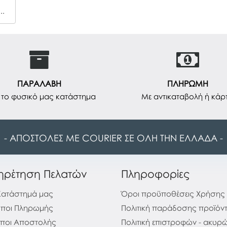
αφικής Στρογγυλός Next Art 40cm
ΠΑΡΑΛΑΒΗ
ΠΛΗΡΩΜΗ
το φυσικό μας κατάστημα
Με αντικαταβολή ή κάρ
- ΑΠΟΣΤΟΛΕΣ ΜΕ COURIER ΣΕ ΟΛΗ ΤΗΝ ΕΛΛΑΔΑ -
ηρέτηση Πελατών
Πληροφορίες
Κατάστημά μας
Όροι προϋποθέσεις Χρήσης
ποι Πληρωμής
Πολιτική παράδοσης προϊόν
ποι Αποστολής
Πολιτική επιστροφών - ακυ