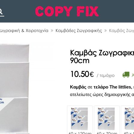
Search
ωγραφική & Χειροτεχνία
Καμβάδες Ζωγραφικής
Καμβάς Ζωγρ
Καμβάς Ζωγραφικής 
90cm
10.50
€
Ά
/ τεμάχιο
Καμβάς
σε
τελάρο The littlies,
ατελείωτες ώρες δημιουργικής α
60 x 120cm
60 x 70cm
40 x