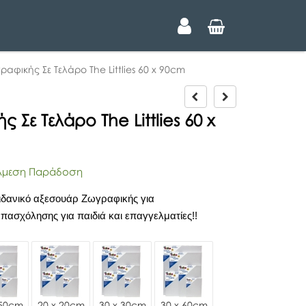
αφικής Σε Τελάρο The Littlies 60 x 90cm
P
N
r
e
Σε Τελάρο The Littlies 60 x
e
x
v
t
i
o
μεση Παράδοση
u
s
ιδανικό αξεσουάρ Ζωγραφικής για
πασχόλησης για παιδιά και επαγγελματίες!!
 50cm
20 x 20cm
30 x 30cm
30 x 60cm