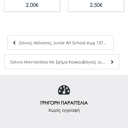
2.00
€
2.50
€
Ξύλινες Μέλισσες Junior Art School 6τμχ 137211
Ξύλινα Μανταλάκια Με Σχήμα Κουκουβάγιας Junior Art School Σε Διάφορα Χρώματα 6τμχ 137222
ΓΡΗΓΟΡΗ ΠΑΡΑΓΓΕΛΙΑ
Χωρίς εγγραφή