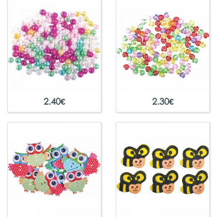
2.40
€
2.30
€