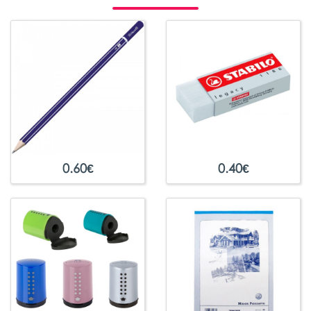
0.60
€
0.40
€