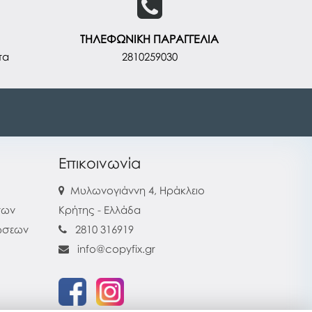
ΤΗΛΕΦΩΝΙΚΗ ΠΑΡΑΓΓΕΛΙΑ
τα
2810259030
Επικοινωνία
Μυλωνογιάννη 4, Ηράκλειο
των
Κρήτης - Ελλάδα
ρώσεων
2810 316919
info@copyfix.gr