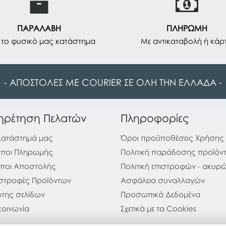
ΠΑΡΑΛΑΒΗ
ΠΛΗΡΩΜΗ
το φυσικό μας κατάστημα
Με αντικαταβολή ή κάρ
- ΑΠΟΣΤΟΛΕΣ ΜΕ COURIER ΣΕ ΟΛΗ ΤΗΝ ΕΛΛΑΔΑ -
ηρέτηση Πελατών
Πληροφορίες
Κατάστημά μας
Όροι προϋποθέσεις Χρήσης
ποι Πληρωμής
Πολιτική παράδοσης προϊόν
ποι Αποστολής
Πολιτική επιστροφών - ακυ
στροφές Προϊόντων
Ασφάλεια συναλλαγών
της σελίδων
Προσωπικά Δεδομένα
κοινωνία
Σχετικά με τα Cookies