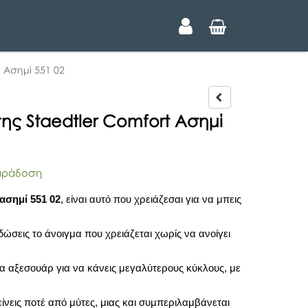
 Ασημί 551 02
P
r
ης Staedtler Comfort Ασημί
e
v
i
o
αράδοση
u
s
ασημί 551 02
, είναι αυτό που χρειάζεσαι για να μπεις
 δώσεις το άνοιγμα που χρειάζεται χωρίς να ανοίγει
α αξεσουάρ για να κάνεις μεγαλύτερους κύκλους, με
είνεις ποτέ από μύτες, μιας και συμπεριλαμβάνεται