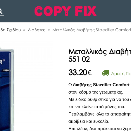
Search
ίδη Σχεδίου
Διαβήτες
Μεταλλικός Διαβήτης Staedtler Comfort
Μεταλλικός Διαβήτ
551 02
33.20
€
Άμεση Π
Ο
διαβήτης Staedtler Comfort 
στον κόσμο της γεωμετρίας.
Με ειδικό ρυθμιστικό για να του
και να κλείνει από μόνος του.
Περιλαμβάνει όλα τα απαραίτητ
ακρίβεια και ευκολία.
Επιπλέον, δεν πρόκειται να ξεμ