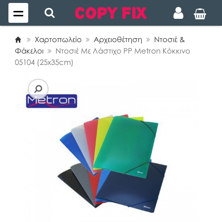
Χαρτοπωλείο
Αρχειοθέτηση
Ντοσιέ &
Φάκελοι
Ντοσιέ Με Λάστιχο PP Metron Κόκκινο
05104 (25x35cm)