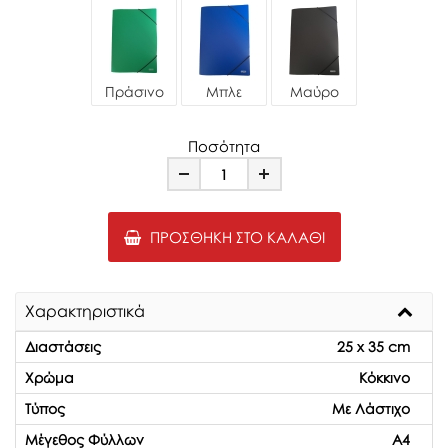
Πράσινο
Μπλε
Μαύρο
Ποσότητα
Minus
Plus
ΠΡΟΣΘΉΚΗ ΣΤΟ ΚΑΛΆΘΙ
Χαρακτηριστικά
Διαστάσεις
25 x 35 cm
Χρώμα
Κόκκινο
Τύπος
Με Λάστιχο
Μέγεθος Φύλλων
A4