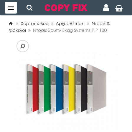
Χαρτοπωλείο
Αρχειοθέτηση
Ντοσιέ &
Φάκελοι
Ντοσιέ Σουπλ Skag Systems Ρ.Ρ 10θ