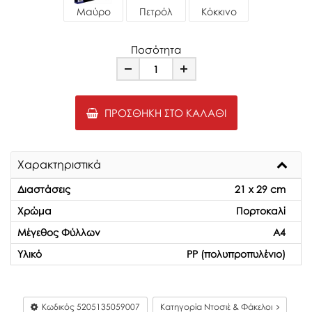
Μαύρο
Πετρόλ
Κόκκινο
Ποσότητα
Minus
Plus
ΠΡΟΣΘΉΚΗ ΣΤΟ ΚΑΛΆΘΙ
Χαρακτηριστικά
Διαστάσεις
21 x 29 cm
Χρώμα
Πορτοκαλί
Μέγεθος Φύλλων
Α4
Υλικό
PP (πολυπροπυλένιο)
Κωδικός
5205135059007
Κατηγορία Ντοσιέ & Φάκελοι