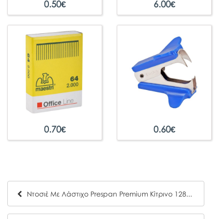
0.50
€
6.00
€
0.70
€
0.60
€
Ντοσιέ Με Λάστιχο Prespan Premium Κίτρινο 12808 (25 x 35 cm)