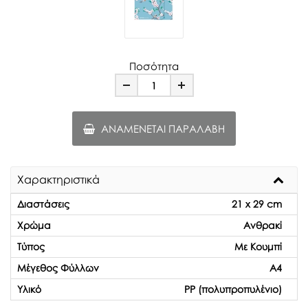
Ποσότητα
Minus
Plus
ΑΝΑΜΈΝΕΤΑΙ ΠΑΡΑΛΑΒΉ
Χαρακτηριστικά
Διαστάσεις
21 x 29 cm
Χρώμα
Ανθρακί
Τύπος
Με Κουμπί
Μέγεθος Φύλλων
Α4
Υλικό
PP (πολυπροπυλένιο)