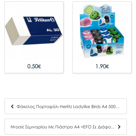
0.50
€
1.90
€
Φάκελος Πορτοφόλι Herlitz Ladylike Birds A4 50021581
Ντοσιέ Σεμιναρίου Με Πιάστρα Α4 +EFO Σε Διάφορα Χρώματα