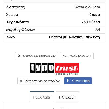
Διαστάσεις
32cm x 29.5cm
Χρώμα
Κόκκινο
Χωρητικότητα
750 Φύλλα
Μέγεθος Φύλλων
Α4
Υλικό
Χαρτόνι με Πλαστική Επένδυση
Κωδικός
5203358035020
Κατηγορία Κλασέρ
Κοινοποίηση
Ερώτηση για το προϊόν
Παραλαβή
Πληρωμή