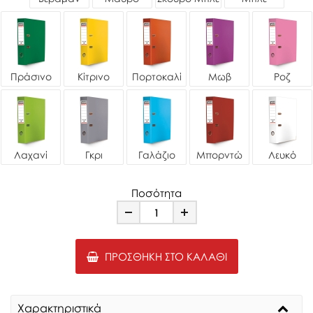
Πράσινο
Κίτρινο
Πορτοκαλί
Μωβ
Ροζ
Λαχανί
Γκρι
Γαλάζιο
Μπορντώ
Λευκό
Ποσότητα
Minus
Plus
ΠΡΟΣΘΉΚΗ ΣΤΟ ΚΑΛΆΘΙ
Χαρακτηριστικά