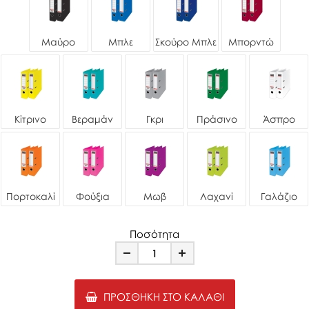
Μαύρο
Μπλε
Σκούρο Μπλε
Μπορντώ
Κίτρινο
Βεραμάν
Γκρι
Πράσινο
Άσπρο
Πορτοκαλί
Φούξια
Μωβ
Λαχανί
Γαλάζιο
Ποσότητα
Minus
Plus
ΠΡΟΣΘΉΚΗ ΣΤΟ ΚΑΛΆΘΙ