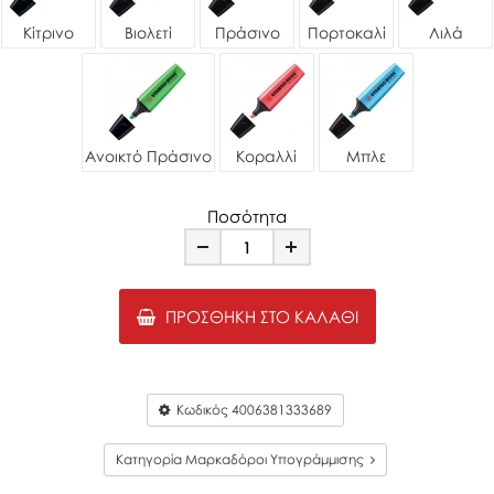
Κίτρινο
Βιολετί
Πράσινο
Πορτοκαλί
Λιλά
Ανοικτό Πράσινο
Κοραλλί
Μπλε
Ποσότητα
Minus
Plus
ΠΡΟΣΘΉΚΗ ΣΤΟ ΚΑΛΆΘΙ
Κωδικός
4006381333689
Κατηγορία Μαρκαδόροι Υπογράμμισης