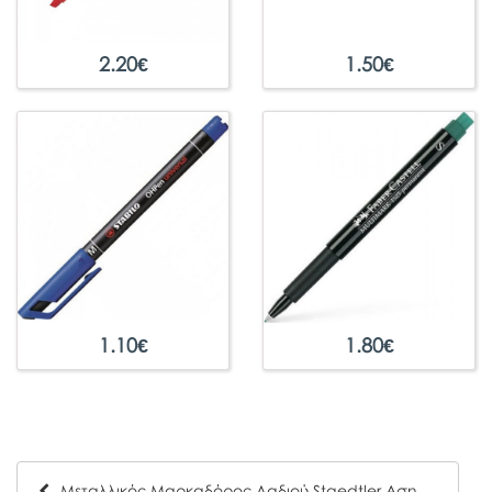
2.20
€
1.50
€
1.10
€
1.80
€
Μεταλλικός Μαρκαδόρος Λαδιού Staedtler Ασημί 1-2mm 8323-81