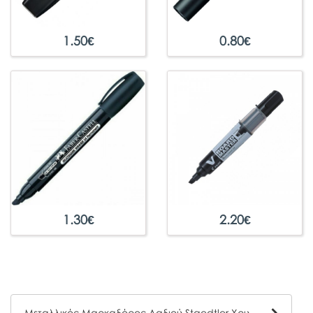
1.50
€
0.80
€
1.30
€
2.20
€
Μεταλλικός Μαρκαδόρος Λαδιού Staedtler Χρυσό 1-2mm 8323-11